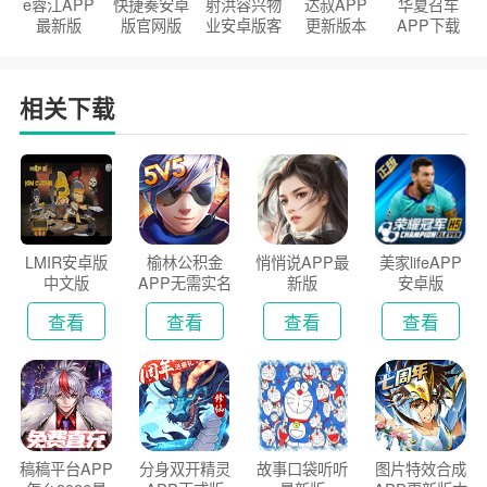
e蓉江APP
快捷奏安卓
射洪容兴物
达叔APP
华夏召车
最新版
版官网版
业安卓版客
更新版本
APP下载
户端
2026
安装2026
相关下载
LMIR安卓版
榆林公积金
悄悄说APP最
美家lifeAPP
中文版
APP无需实名
新版
安卓版
认证版
查看
查看
查看
查看
稿稿平台APP
分身双开精灵
故事口袋听听
图片特效合成