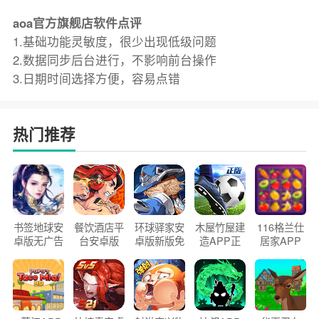
aoa官方旗舰店软件点评
1.基础功能灵敏度，很少出现低级问题
2.数据同步后台进行，不影响前台操作
3.日期时间选择方便，容易点错
热门推荐
书签地球安
餐饮酒店平
环球驿家安
木屋竹屋建
116格兰仕
卓版无广告
台安卓版
卓版新版免
造APP正
居家APP
官方正版
2026版
费下载
版2026
手机版