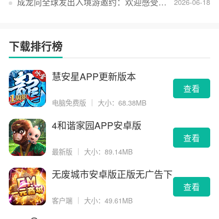
成龙向全球发出入境游邀约：欢迎感受无滤镜的真实中国
2026-06-18
下载排行榜
慧安星APP更新版本
查看
电脑免费版
｜
大小：68.38MB
4和谐家园APP安卓版
查看
最新版
｜
大小：89.14MB
无废城市安卓版正版无广告下
载
查看
客户端
｜
大小：49.61MB