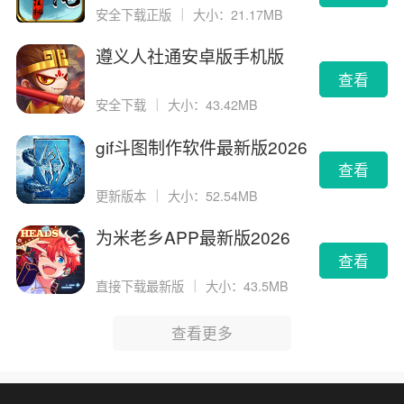
安全下载正版
｜
大小：21.17MB
遵义人社通安卓版手机版
查看
安全下载
｜
大小：43.42MB
gif斗图制作软件最新版2026
版
查看
更新版本
｜
大小：52.54MB
为米老乡APP最新版2026
查看
直接下载最新版
｜
大小：43.5MB
查看更多