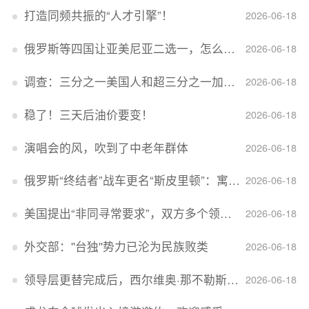
打造同频共振的“人才引擎”！
2026-06-18
俄罗斯等四国让亚美尼亚二选一，怎么回事？
2026-06-18
调查：三分之一美国人和超三分之一加拿大人感到经济压力
2026-06-18
稳了！三天后油价要变！
2026-06-18
演唱会的风，吹到了中老年群体
2026-06-18
俄罗斯“终结者”战车更名“斯皮里顿”：寓意强大可靠，彰显俄精神力量
2026-06-18
美国提出“非同寻常要求”，双方多个领域分歧依旧，印美贸易谈判进入“关键阶段”
2026-06-18
外交部：''台独''势力已沦为民族败类
2026-06-18
领导层更替完成后，西尔维奥·那不勒斯出任Lucid首席执行官
2026-06-18