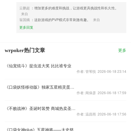
云鹏超
：增加更多的难度和挑战，让游戏更具挑战性和长久性。
来自
翁国娥
：这款游戏的PVP模式非常刺激有趣。
来自
更多回复
wrpoker热门文章
更多
《仙宠炫斗》捉虫送大奖 比比谁专业
作者: 管苇悦 2026-06-18 23:14
《口袋妖怪移动版》独家五星精灵蛋礼包免费送送
作者: 闻保彦 2026-06-18 17:59
《不败战神》圣诞时装赞 商城热卖圣诞装！
作者: 温昌雨 2026-06-18 17:56
《口袋女神plus》五星神将——太史慈