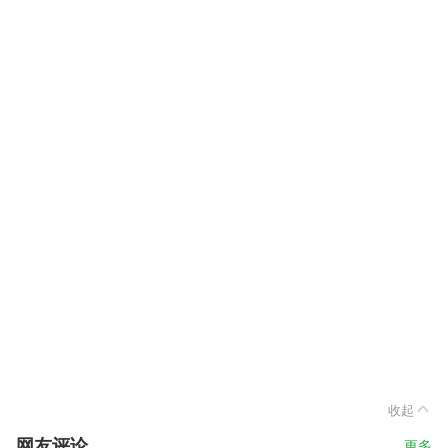
收起
网友评论
更多