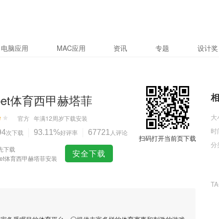
电脑应用
MAC应用
资讯
专题
设计奖
dbet体育西甲赫塔菲
大
官方
年满12周岁
下载安装
时
94
次下载
93.11%
好评率
67721
人评论
扫码打开当前页下载
分
先下载
安全下载
dbet体育西甲赫塔菲安装
T