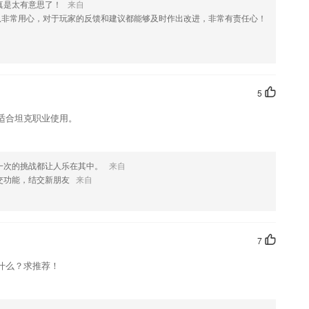
真是太有意思了！
来自
这款软件，您可以到应用商店进行打分评论，说出您的使用经历，以帮助
非常用心，对于玩家的反馈和建议都能够及时作出改进，非常有责任心！
绍，如果您喜欢这款软件，您可以到应用商店进行打分评论，说出您的使用
修改。
5
适合坦克职业使用。
一次的挑战都让人乐在其中。
来自
交功能，结交新朋友
来自
7
什么？求推荐！