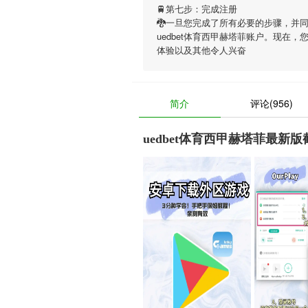
🚆第七步：完成注册
🐉一旦您完成了所有必要的步骤，并
uedbet体育西甲赫塔菲账户。现在，
体验以及其他令人兴奋
简介
评论(956)
uedbet体育西甲赫塔菲最新版