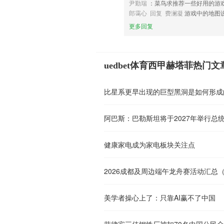
尹勤瑞
：菜鸟求推荐一些好用的游
郎霭心 回复 费澜凝
游戏中的地图
更多回复
uedbet体育西甲赫塔菲热门文
比星系更早出现的巨型黑洞是如何形成
阿巴斯：巴勒斯坦将于2027年举行总
健康家电成为家电板块关注点
2026成都及周边端午龙舟赛活动汇总
美学者操心上了：只靠AI赢不了中国
菲律宾三佳钢铁厂被扣70名中国公民