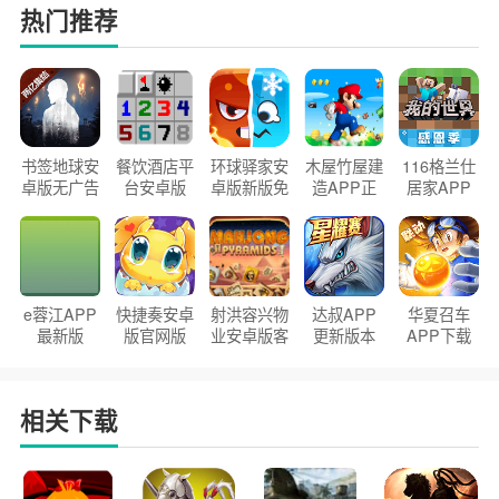
热门推荐
书签地球安
餐饮酒店平
环球驿家安
木屋竹屋建
116格兰仕
卓版无广告
台安卓版
卓版新版免
造APP正
居家APP
官方正版
2026版
费下载
版2026
手机版
e蓉江APP
快捷奏安卓
射洪容兴物
达叔APP
华夏召车
最新版
版官网版
业安卓版客
更新版本
APP下载
户端
2026
安装2026
相关下载