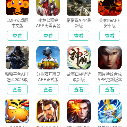
LMIR安卓版
榆林公积金
悄悄说APP最
美家lifeAPP
中文版
APP无需实名
新版
安卓版
认证版
查看
查看
查看
查看
稿稿平台APP
分身双开精灵
故事口袋听听
图片特效合成
怎么2026最
APP正式版
最新版
APP更新版本
新版
2026
查看
查看
查看
查看