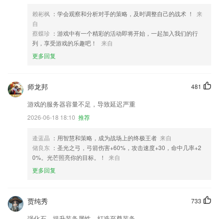
赖彬枫
：学会观察和分析对手的策略，及时调整自己的战术 ！
来
自
蔡蝶珍
：游戏中有一个精彩的活动即将开始，一起加入我们的行
列，享受游戏的乐趣吧！
来自
更多回复
师龙邦
481
游戏的服务器容量不足，导致延迟严重
2026-06-18 18:10
推荐
逄蓝晶
：用智慧和策略，成为战场上的终极王者
来自
储良东
：圣光之弓，弓箭伤害+60%，攻击速度+30，命中几率+2
0%。光芒照亮你的目标。！
来自
更多回复
贾纯秀
733
强化石，提升装备属性，打造至尊装备