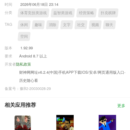
时间
2026年06月18日 23:14
分类
体育竞技类游戏
益智类游戏
经营策略
扑克棋牌
TAG
休闲
趣味
消除
文字
社交
视频
聊天
空间
版本
1.92.99
要求
Android 8.7 以上
开发者
隐私政策
财神网网址v6.2.4(中国)手机APP下载IOS/安卓/网页通用版入口-
历史随心看
备案号：豫B2-20030028-29
相关应用推荐
更多