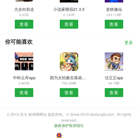
大步向前走
小说家模拟21.3.5
老铁修仙
8.9GB
0.19GB
293.11MB
查看
查看
查看
你可能喜欢
更多
中科云舟app
因为太怕被击落就全点摩擦力了
法立正app
3.86GB
768.38MB
28.7MB
查看
查看
查看
© 2010 至今 财神网网址 版权所有。© Since 2010 daxiongtv.com . All rights
reserved.
版权保护投诉指引
・