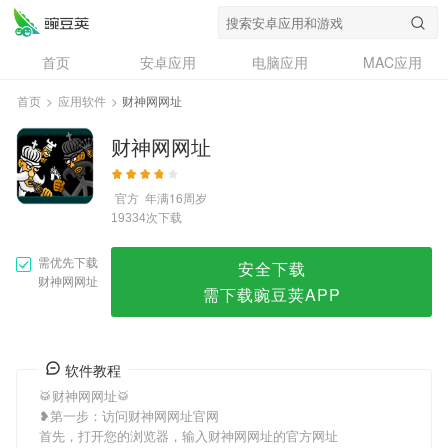
财神网网址
首页
安卓应用
电脑应用
MAC应用
资讯
专题
设计奖
创意应用
首页
>
应用软件
>
财神网网址
问答
财神网网址
官方
年满16周岁
次下载
19334
需优先下载
安全下载
财神网网址
需下载豌豆荚APP
软件教程
🥁财神网网址🥁
❥第一步：访问财神网网址官网
首先，打开您的浏览器，输入财神网网址的官方网址