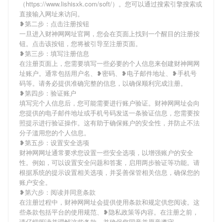
（https://www.lishisxk.com/soft/）。您可以通过搜索引擎搜索或
直接输入网址来访问。
❥第二步：点击注册按钮
一旦进入财神网网址官网，您会在页面上找到一个醒目的注册按
钮。点击该按钮，您将被引导至注册页面。
❥第三步：填写注册信息
在注册页面上，您需要填写一些必要的个人信息来创建财神网网
址账户。通常包括用户名、❥密码、❥电子邮件地址、❥手机号
码等。请务必提供准确完整的信息，以确保顺利完成注册。
❥第四步：验证账户
填写完个人信息后，您可能需要进行账户验证。财神网网址会向
您提供的电子邮件地址或手机号码发送一条验证信息，您需要按
照提示进行验证操作。这有助于确保账户的安全性，并防止不法
分子滥用您的个人信息。
❥第五步：设置安全选项
财神网网址通常要求您设置一些安全选项，以增强账户的安全
性。例如，可以设置安全问题和答案，启用两步验证等功能。请
根据系统的提示设置相关选项，并妥善保管相关信息，确保您的
账户安全。
❥第六步：阅读并同意条款
在注册过程中，财神网网址会提供使用条款和规定供您阅读。这
些条款包括平台的使用规范、❥隐私政策等内容。在注册之前，
请仔细阅读并理解这些条款，并确保您同意并愿意遵守。