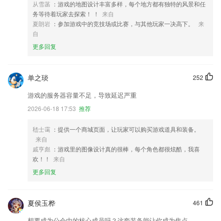
从雪菡
：游戏的地图设计丰富多样，每个地方都有独特的风景和任
务等待着玩家去探索！ ！
来自
夏朗岩
：参加游戏中的竞技场或比赛，与其他玩家一决高下。
来
自
更多回复
单之琰
252
游戏的服务器容量不足，导致延迟严重
2026-06-18 17:53
推荐
嵇士霭
：提供一个商城页面，让玩家可以购买游戏道具和装备。
来自
戚亨彪
：游戏里的图像设计真的很棒，每个角色都很炫酷，我喜
欢！！
来自
更多回复
夏侯玉桦
461
想要成为公会中的核心成员吗？这套装备能让你成为焦点