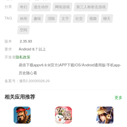
分类
奇幻
逃生动作
网络游戏
第三人称射击游戏
TAG
休闲
趣味
消除
文字
社交
视频
聊天
空间
版本
2.35.93
要求
Android 8.7 以上
开发者
隐私政策
易倍下载appv6.9.9(官方)APP下载IOS/Android通用版/手机app-
历史随心看
备案号：豫B2-20030028-29
相关应用推荐
更多