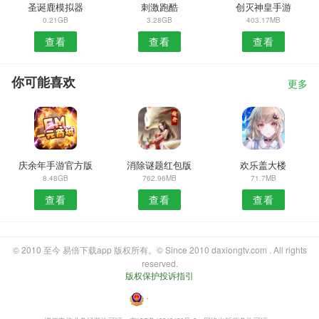
圣诞鹿模拟器
刺激跑酷
创灭神皇手游
0.21GB
3.28GB
403.17MB
查看
查看
查看
你可能喜欢
更多
庆余年手游官方版
消除谜题红包版
欢乐盖大楼
8.48GB
762.96MB
71.7MB
查看
查看
查看
© 2010 至今 易倍下载app 版权所有。© Since 2010 daxiongtv.com . All rights
reserved.
版权保护投诉指引
・