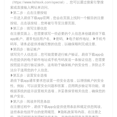
（https://www.lishisxk.com/special）。您可以通过搜索引擎搜
索或直接输入网址来访问。
❥第二步：点击注册按钮
一旦进入易倍下载app官网，您会在页面上找到一个醒目的注册
按钮。点击该按钮，您将被引导至注册页面。
❥第三步：填写注册信息
在注册页面上，您需要填写一些必要的个人信息来创建易倍下载
app账户。通常包括用户名、❥密码、❥电子邮件地址、❥手机号
码等。请务必提供准确完整的信息，以确保顺利完成注册。
❥第四步：验证账户
填写完个人信息后，您可能需要进行账户验证。易倍下载app会
向您提供的电子邮件地址或手机号码发送一条验证信息，您需要
按照提示进行验证操作。这有助于确保账户的安全性，并防止不
法分子滥用您的个人信息。
❥第五步：设置安全选项
易倍下载app通常要求您设置一些安全选项，以增强账户的安全
性。例如，可以设置安全问题和答案，启用两步验证等功能。请
根据系统的提示设置相关选项，并妥善保管相关信息，确保您的
账户安全。
❥第六步：阅读并同意条款
在注册过程中，易倍下载app会提供使用条款和规定供您阅读。
这些条款包括平台的使用规范、❥隐私政策等内容。在注册之
前，请仔细阅读并理解这些条款，并确保您同意并愿意遵守。