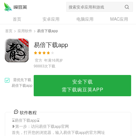
易倍下载app
首页
安卓应用
电脑应用
MAC应用
资讯
专题
设计奖
创意应用
首页
>
应用软件
>
易倍下载app
问答
易倍下载app
官方
年满16周岁
次下载
98883
需优先下载
安全下载
易倍下载app
需下载豌豆荚APP
软件教程
⌛️易倍下载app⌛️
❥第一步：访问易倍下载app官网
首先，打开您的浏览器，输入易倍下载app的官方网址