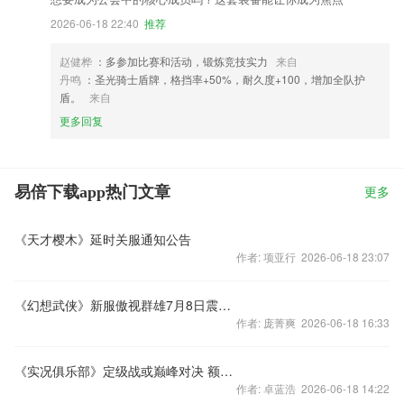
2026-06-18 22:40
推荐
赵健桦
：多参加比赛和活动，锻炼竞技实力
来自
丹鸣
：圣光骑士盾牌，格挡率+50%，耐久度+100，增加全队护
盾。
来自
更多回复
易倍下载app热门文章
更多
《天才樱木》延时关服通知公告
作者: 项亚行 2026-06-18 23:07
《幻想武侠》新服傲视群雄7月8日震憾开启
作者: 庞菁爽 2026-06-18 16:33
《实况俱乐部》定级战或巅峰对决 额外大奖袭来
作者: 卓蓝浩 2026-06-18 14:22