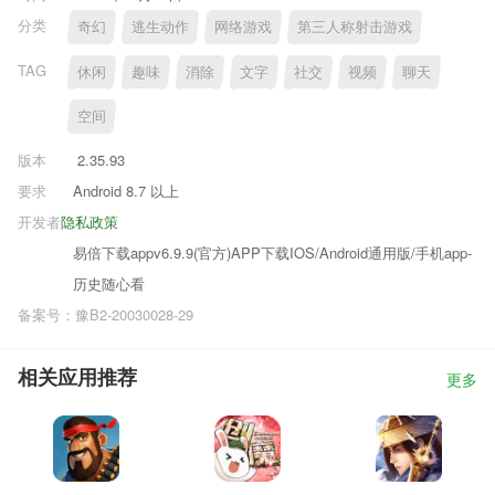
分类
奇幻
逃生动作
网络游戏
第三人称射击游戏
TAG
休闲
趣味
消除
文字
社交
视频
聊天
空间
版本
2.35.93
要求
Android 8.7 以上
开发者
隐私政策
易倍下载appv6.9.9(官方)APP下载IOS/Android通用版/手机app-
历史随心看
备案号：豫B2-20030028-29
相关应用推荐
更多