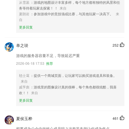
从雪菡
：游戏的地图设计丰富多样，每个地方都有独特的风景和任
务等待着玩家去探索！ ！
来自
夏朗岩
：参加游戏中的竞技场或比赛，与其他玩家一决高下。
来
自
更多回复
单之琰
252
游戏的服务器容量不足，导致延迟严重
2026-06-18 17:53
推荐
嵇士霭
：提供一个商城页面，让玩家可以购买游戏道具和装备。
来自
戚亨彪
：游戏里的图像设计真的很棒，每个角色都很炫酷，我喜
欢！！
来自
更多回复
夏侯玉桦
461
想要成为公会中的核心成员吗？这套装备能让你成为焦点