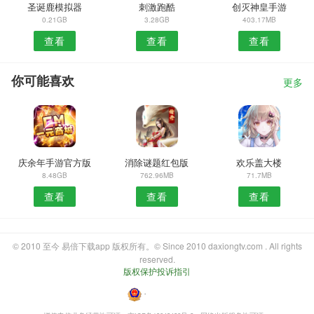
圣诞鹿模拟器
刺激跑酷
创灭神皇手游
0.21GB
3.28GB
403.17MB
查看
查看
查看
你可能喜欢
更多
庆余年手游官方版
消除谜题红包版
欢乐盖大楼
8.48GB
762.96MB
71.7MB
查看
查看
查看
© 2010 至今 易倍下载app 版权所有。© Since 2010 daxiongtv.com . All rights
reserved.
版权保护投诉指引
・