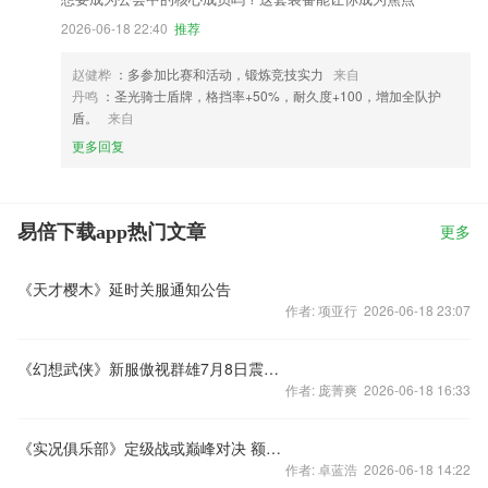
2026-06-18 22:40
推荐
赵健桦
：多参加比赛和活动，锻炼竞技实力
来自
丹鸣
：圣光骑士盾牌，格挡率+50%，耐久度+100，增加全队护
盾。
来自
更多回复
易倍下载app热门文章
更多
《天才樱木》延时关服通知公告
作者: 项亚行 2026-06-18 23:07
《幻想武侠》新服傲视群雄7月8日震憾开启
作者: 庞菁爽 2026-06-18 16:33
《实况俱乐部》定级战或巅峰对决 额外大奖袭来
作者: 卓蓝浩 2026-06-18 14:22