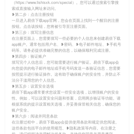
（https://www.lishisxk.com/special）。您可以通过搜索引擎搜
索或直接输入网址来访问。
❥第二步：点击注册按钮
一旦进入易倍下载app官网，您会在页面上找到一个醒目的注册
按钮。点击该按钮，您将被引导至注册页面。
❥第三步：填写注册信息
在注册页面上，您需要填写一些必要的个人信息来创建易倍下载
app账户。通常包括用户名、❥密码、❥电子邮件地址、❥手机号
码等。请务必提供准确完整的信息，以确保顺利完成注册。
❥第四步：验证账户
填写完个人信息后，您可能需要进行账户验证。易倍下载app会
向您提供的电子邮件地址或手机号码发送一条验证信息，您需要
按照提示进行验证操作。这有助于确保账户的安全性，并防止不
法分子滥用您的个人信息。
❥第五步：设置安全选项
易倍下载app通常要求您设置一些安全选项，以增强账户的安全
性。例如，可以设置安全问题和答案，启用两步验证等功能。请
根据系统的提示设置相关选项，并妥善保管相关信息，确保您的
账户安全。
❥第六步：阅读并同意条款
在注册过程中，易倍下载app会提供使用条款和规定供您阅读。
这些条款包括平台的使用规范、❥隐私政策等内容。在注册之
前，请仔细阅读并理解这些条款，并确保您同意并愿意遵守。