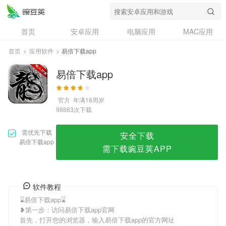
易倍下载app
首页
安卓应用
电脑应用
MAC应用
资讯
专题
设计奖
创意应用
首页
>
应用软件
>
易倍下载app
问答
易倍下载app
官方
年满16周岁
次下载
98883
需优先下载
安全下载
易倍下载app
需下载豌豆荚APP
软件教程
⌛️易倍下载app⌛️
❥第一步：访问易倍下载app官网
首先，打开您的浏览器，输入易倍下载app的官方网址