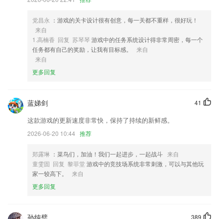
4,【高频问题】
5,工具库拥有更多全面的工具都可以去选择，都可以免费去进行操作使
党昌永
：游戏的关卡设计很有创意，每一关都不重样，很好玩！
用。
来自
6,精选百余条周边旅游线路，多景区门票代理合作资质，价格优势明显，
1.高楠香 回复 苏琴琴
游戏中的任务系统设计得非常周密，每一个
东北周边景区全覆盖。
任务都有自己的奖励，让我有目标感。
来自
来自
迈博体育平台网站软件优势
更多回复
1.·智能刷题，各种优质的刷题方式为你提供，让你可以轻松刷题
2.单词释义，发音，例句，词源，词频，词根，阅读记录，记忆贴士，多
蓝娣剑
41
维度提高单词记忆效率。
这款游戏的更新速度非常快，保持了持续的新鲜感。
3.学会当前字母过后，点击下一个，学习更多字母，图卡式学习字母知
识，给宝宝更好的学习体验；
2026-06-20 10:44
推荐
4.生字作业、阅读任务、听写任务、快速布置
郑露琳
：菜鸟们，加油！我们一起进步，一起战斗
来自
5.海量题库免费做，一键登录长期免费。
童雯固 回复 黎菲堂
游戏中的竞技场系统非常刺激，可以与其他玩
家一较高下。
来自
6.总共30个练习，分3个步骤
更多回复
迈博体育平台网站更新了什么?
细节优化，系统更稳定
孙纯璧
389