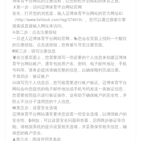
博体育平台网站
的注册流程，让您轻松开启精彩的体育之旅。
👴第一步：访问迈博体育平台网站官网
首先，打开您的浏览器，输入
迈博体育平台网站
的官方网址💴
（http://www.lishisxk.com/tag/374919）。您可以通过搜索引擎
搜索或直接输入网址来访问。
⛵️第二步：点击注册按钮
一旦进入
迈博体育平台网站
官网，🎠您会在页面上找到一个醒目
的注册按钮。点击该按钮，您将被引导至注册页面。
🌐第三步：填写注册信息
🦞在注册页面上，您需要填写一些必要的个人信息来创建
迈博体
育平台网站
账户。通常包括用户名、密码、电子邮件地址、手机
号码等。请务必提供准确完整的信息，以确保顺利完成注册。
🥛第四步：验证账户
🙍填写完个人信息后，您可能需要进行账户验证。
迈博体育平台
网站
会向您提供的电子邮件地址或手机号码发送一条验证信息，
您需要按照提示进行验证操作。这有助于确保账户的安全性，并
防止不法分子滥用您的个人信息。
🍔第五步：设置安全选项
迈博体育平台网站
通常要求您设置一些安全选项，以增强账户的
安全性。🔒例如，可以设置安全问题和答案，启用两步验证等功
能。请根据系统的提示设置相关选项，并妥善保管相关信息，确
保您的账户安全。
♟第六步：阅读并同意条款