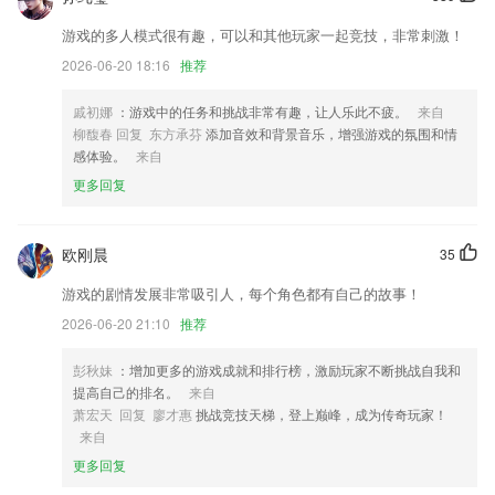
社区上线搜索，想要的表情搜搜搜
游戏的多人模式很有趣，可以和其他玩家一起竞技，非常刺激！
定位超频违规专项整治
2026-06-20 18:16
推荐
以上就是kaiyun体育登录网页入口的介绍，如果您喜欢这款软件，您可以
到应用商店进行打分评论，说出您的使用经历，以帮助我们更好的对产品
戚初娜
：游戏中的任务和挑战非常有趣，让人乐此不疲。
来自
进行优化修改。
柳馥春 回复 东方承芬
添加音效和背景音乐，增强游戏的氛围和情
优化首页滑动播放效果；
感体验。
来自
提升了密码验证速度
更多回复
联系我们
以上就是迈博体育平台网站的介绍，如果您喜欢这款软件，您可以到应用
欧刚晨
35
商店进行打分评论，说出您的使用经历，以帮助我们更好的对产品进行优
化修改。
游戏的剧情发展非常吸引人，每个角色都有自己的故事！
2026-06-20 21:10
推荐
彭秋妹
：增加更多的游戏成就和排行榜，激励玩家不断挑战自我和
提高自己的排名。
来自
萧宏天 回复 廖才惠
挑战竞技天梯，登上巅峰，成为传奇玩家！
来自
更多回复