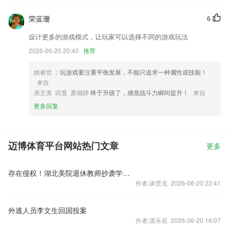
荣蓝珊
6
设计更多的游戏模式，让玩家可以选择不同的游戏玩法
2026-06-20 20:40
推荐
姚睿世
：玩游戏要注重平衡发展，不能只追求一种属性或技能！
来自
庾文美 回复 萧娥静
终于升级了，感觉战斗力瞬间提升！
来自
更多回复
迈博体育平台网站热门文章
更多
存在侵权！湖北美院退休教师抄袭学生作品被判赔偿10万元
作者:谈贤克 2026-06-20 22:41
外逃人员李文生回国投案
作者:湛乐若 2026-06-20 16:07