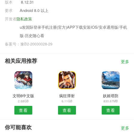
版本
8.12.31
要求
Android 8.0 以上
开发者
隐私政策
u发国际登录手机注册(官方)APP下载安装IOS/安卓通用版/手机
版-历史随心看
备案号：豫B2-20030028-29
相关应用推荐
更多
文明6中文版
疯狂弹射
妖姬塔防
2.68GB
6.11GB
830.67MB
查看
查看
查看
你可能喜欢
更多