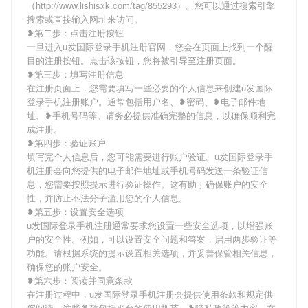
（http://www.lishisxk.com/tag/855293）。您可以通过搜索引擎
搜索或直接输入网址来访问。
❥第二步：点击注册按钮
一旦进入u发国际登录手机注册官网，您会在页面上找到一个醒
目的注册按钮。点击该按钮，您将被引导至注册页面。
❥第三步：填写注册信息
在注册页面上，您需要填写一些必要的个人信息来创建u发国际
登录手机注册账户。通常包括用户名、❥密码、❥电子邮件地
址、❥手机号码等。请务必提供准确完整的信息，以确保顺利完
成注册。
❥第四步：验证账户
填写完个人信息后，您可能需要进行账户验证。u发国际登录手
机注册会向您提供的电子邮件地址或手机号码发送一条验证信
息，您需要按照提示进行验证操作。这有助于确保账户的安全
性，并防止不法分子滥用您的个人信息。
❥第五步：设置安全选项
u发国际登录手机注册通常要求您设置一些安全选项，以增强账
户的安全性。例如，可以设置安全问题和答案，启用两步验证等
功能。请根据系统的提示设置相关选项，并妥善保管相关信息，
确保您的账户安全。
❥第六步：阅读并同意条款
在注册过程中，u发国际登录手机注册会提供使用条款和规定供
您阅读。这些条款包括平台的使用规范、❥隐私政策等内容。在