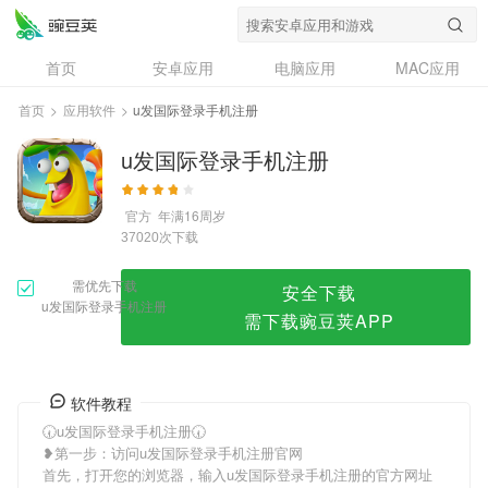
u发国际登录手机注册
首页
安卓应用
电脑应用
MAC应用
资讯
专题
设计奖
创意应用
首页
>
应用软件
>
u发国际登录手机注册
问答
u发国际登录手机注册
官方
年满16周岁
次下载
37020
需优先下载
安全下载
u发国际登录手机注册
需下载豌豆荚APP
软件教程
🕢u发国际登录手机注册🕢
❥第一步：访问u发国际登录手机注册官网
首先，打开您的浏览器，输入u发国际登录手机注册的官方网址