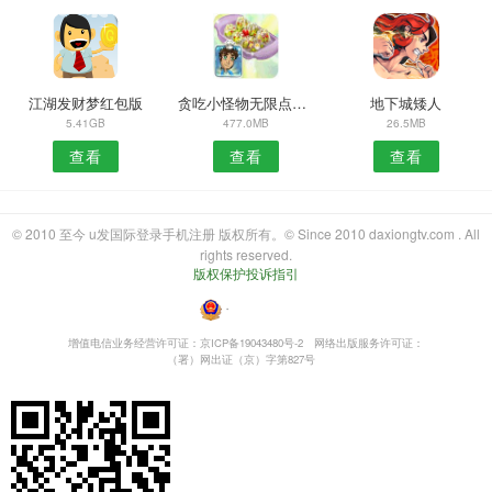
江湖发财梦红包版
贪吃小怪物无限点券内购
地下城矮人
5.41GB
477.0MB
26.5MB
查看
查看
查看
© 2010 至今 u发国际登录手机注册 版权所有。© Since 2010 daxiongtv.com . All
rights reserved.
版权保护投诉指引
・
增值电信业务经营许可证：京ICP备19043480号-2
网络出版服务许可证：
（署）网出证（京）字第827号