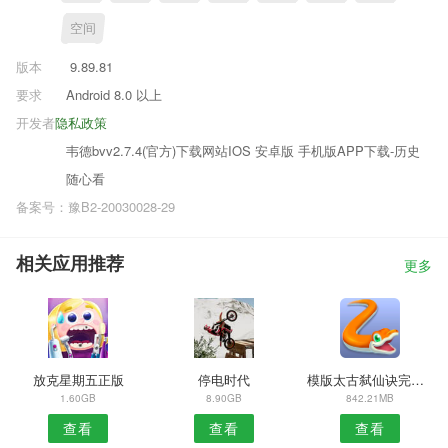
空间
版本
9.89.81
要求
Android 8.0 以上
开发者
隐私政策
韦德bvv2.7.4(官方)下载网站IOS 安卓版 手机版APP下载-历史
随心看
备案号：豫B2-20030028-29
相关应用推荐
更多
放克星期五正版
停电时代
模版太古弑仙诀完整版
1.60GB
8.90GB
842.21MB
查看
查看
查看