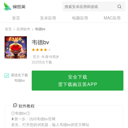
韦德bv
首页
安卓应用
电脑应用
MAC应用
资讯
专题
设计奖
创意应用
首页
>
应用软件
>
韦德bv
问答
韦德bv
官方
年满16周岁
次下载
32255
需优先下载
安全下载
韦德bv
需下载豌豆荚APP
软件教程
🕔韦德bv🕔
❥第一步：访问韦德bv官网
首先，打开您的浏览器，输入韦德bv的官方网址