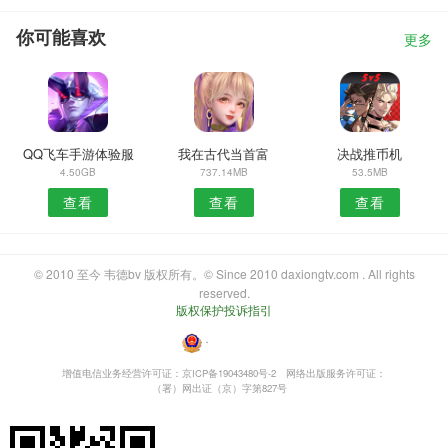
你可能喜欢
更多
QQ飞车手游体验服
我在古代当首富
决战推币机
4.50GB
737.14MB
53.5MB
查看
查看
查看
© 2010 至今 韦德bv 版权所有。© Since 2010 daxiongtv.com . All rights
reserved.
版权保护投诉指引
・
增值电信业务经营许可证：京ICP备19043480号-2
网络出版服务许可证：
（署）网出证（京）字第827号