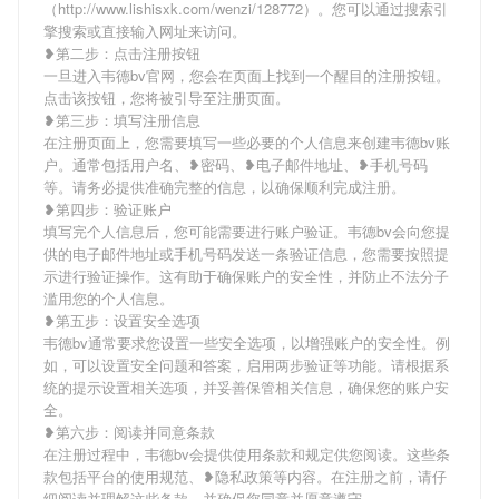
（http://www.lishisxk.com/wenzi/128772）。您可以通过搜索引
擎搜索或直接输入网址来访问。
❥第二步：点击注册按钮
一旦进入韦德bv官网，您会在页面上找到一个醒目的注册按钮。
点击该按钮，您将被引导至注册页面。
❥第三步：填写注册信息
在注册页面上，您需要填写一些必要的个人信息来创建韦德bv账
户。通常包括用户名、❥密码、❥电子邮件地址、❥手机号码
等。请务必提供准确完整的信息，以确保顺利完成注册。
❥第四步：验证账户
填写完个人信息后，您可能需要进行账户验证。韦德bv会向您提
供的电子邮件地址或手机号码发送一条验证信息，您需要按照提
示进行验证操作。这有助于确保账户的安全性，并防止不法分子
滥用您的个人信息。
❥第五步：设置安全选项
韦德bv通常要求您设置一些安全选项，以增强账户的安全性。例
如，可以设置安全问题和答案，启用两步验证等功能。请根据系
统的提示设置相关选项，并妥善保管相关信息，确保您的账户安
全。
❥第六步：阅读并同意条款
在注册过程中，韦德bv会提供使用条款和规定供您阅读。这些条
款包括平台的使用规范、❥隐私政策等内容。在注册之前，请仔
细阅读并理解这些条款，并确保您同意并愿意遵守。