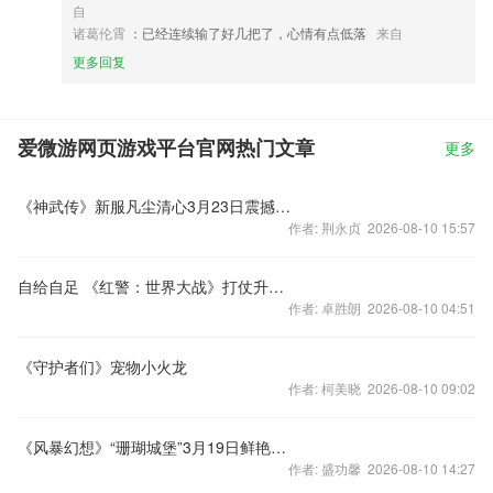
自
诸葛伦霄
：已经连续输了好几把了，心情有点低落
来自
更多回复
爱微游网页游戏平台官网热门文章
更多
《神武传》新服凡尘清心3月23日震撼登场
作者: 荆永贞 2026-08-10 15:57
自给自足 《红警：世界大战》打仗升级抢资源
作者: 卓胜朗 2026-08-10 04:51
《守护者们》宠物小火龙
作者: 柯美晓 2026-08-10 09:02
《风暴幻想》“珊瑚城堡”3月19日鲜艳开启
作者: 盛功馨 2026-08-10 14:27