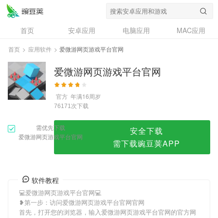
爱微游网页游戏平台官网
首页
安卓应用
电脑应用
MAC应用
资讯
专题
设计奖
创意应用
首页
>
应用软件
>
爱微游网页游戏平台官网
问答
爱微游网页游戏平台官网
官方
年满16周岁
次下载
76171
需优先下载
安全下载
爱微游网页游戏平台官网
需下载豌豆荚APP
软件教程
💻爱微游网页游戏平台官网💻
❥第一步：访问爱微游网页游戏平台官网官网
首先，打开您的浏览器，输入爱微游网页游戏平台官网的官方网