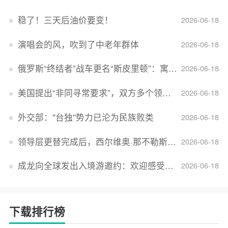
稳了！三天后油价要变！
2026-06-18
演唱会的风，吹到了中老年群体
2026-06-18
俄罗斯“终结者”战车更名“斯皮里顿”：寓意强大可靠，彰显俄精神力量
2026-06-18
美国提出“非同寻常要求”，双方多个领域分歧依旧，印美贸易谈判进入“关键阶段”
2026-06-18
外交部：''台独''势力已沦为民族败类
2026-06-18
领导层更替完成后，西尔维奥·那不勒斯出任Lucid首席执行官
2026-06-18
成龙向全球发出入境游邀约：欢迎感受无滤镜的真实中国
2026-06-18
下载排行榜