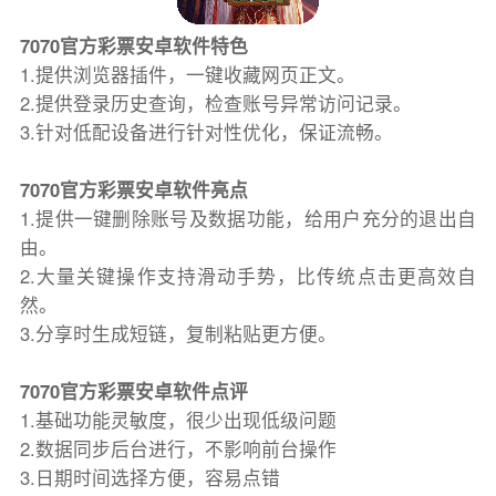
7070官方彩票安卓软件特色
1.提供浏览器插件，一键收藏网页正文。
2.提供登录历史查询，检查账号异常访问记录。
3.针对低配设备进行针对性优化，保证流畅。
7070官方彩票安卓软件亮点
1.提供一键删除账号及数据功能，给用户充分的退出自
由。
2.大量关键操作支持滑动手势，比传统点击更高效自
然。
3.分享时生成短链，复制粘贴更方便。
7070官方彩票安卓软件点评
1.基础功能灵敏度，很少出现低级问题
2.数据同步后台进行，不影响前台操作
3.日期时间选择方便，容易点错