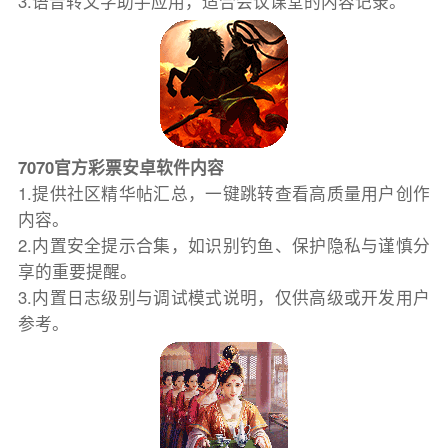
3.语音转文字助手应用，适合会议课堂的内容记录。
7070官方彩票安卓软件内容
1.提供社区精华帖汇总，一键跳转查看高质量用户创作
内容。
2.内置安全提示合集，如识别钓鱼、保护隐私与谨慎分
享的重要提醒。
3.内置日志级别与调试模式说明，仅供高级或开发用户
参考。