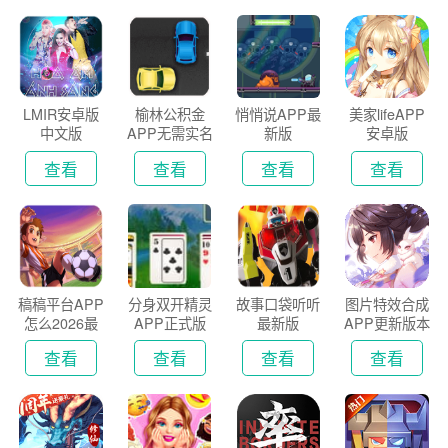
LMIR安卓版
榆林公积金
悄悄说APP最
美家lifeAPP
中文版
APP无需实名
新版
安卓版
认证版
查看
查看
查看
查看
稿稿平台APP
分身双开精灵
故事口袋听听
图片特效合成
怎么2026最
APP正式版
最新版
APP更新版本
新版
2026
查看
查看
查看
查看