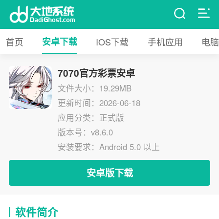
首页
安卓下载
IOS下载
手机应用
电脑
7070官方彩票安卓
文件大小：19.29MB
更新时间：2026-06-18
应用分类：正式版
版本号：v8.6.0
安装要求：Android 5.0 以上
安卓版下载
软件简介