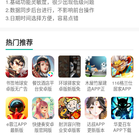
1.基础功能灵敏度，很少出现低级问题
2.数据同步后台进行，不影响前台操作
3.日期时间选择方便，容易点错
热门推荐
书签地球安
餐饮酒店平
环球驿家安
木屋竹屋建
116格兰仕
卓版无广告
台安卓版
卓版新版免
造APP正
居家APP
官方正版
2026版
费下载
版2026
手机版
e蓉江APP
快捷奏安卓
射洪容兴物
达叔APP
华夏召车
最新版
版官网版
业安卓版客
更新版本
APP下载
户端
2026
安装2026