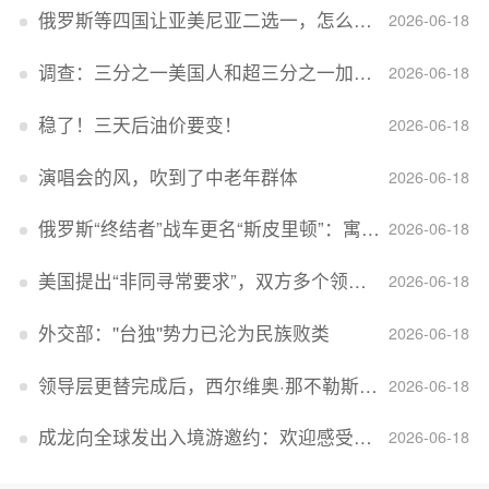
俄罗斯等四国让亚美尼亚二选一，怎么回事？
2026-06-18
调查：三分之一美国人和超三分之一加拿大人感到经济压力
2026-06-18
稳了！三天后油价要变！
2026-06-18
演唱会的风，吹到了中老年群体
2026-06-18
俄罗斯“终结者”战车更名“斯皮里顿”：寓意强大可靠，彰显俄精神力量
2026-06-18
美国提出“非同寻常要求”，双方多个领域分歧依旧，印美贸易谈判进入“关键阶段”
2026-06-18
外交部：''台独''势力已沦为民族败类
2026-06-18
领导层更替完成后，西尔维奥·那不勒斯出任Lucid首席执行官
2026-06-18
成龙向全球发出入境游邀约：欢迎感受无滤镜的真实中国
2026-06-18