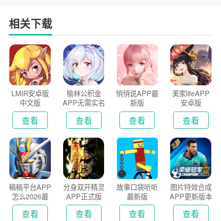
相关下载
LMIR安卓版
榆林公积金
悄悄说APP最
美家lifeAPP
中文版
APP无需实名
新版
安卓版
认证版
查看
查看
查看
查看
稿稿平台APP
分身双开精灵
故事口袋听听
图片特效合成
怎么2026最
APP正式版
最新版
APP更新版本
新版
2026
查看
查看
查看
查看