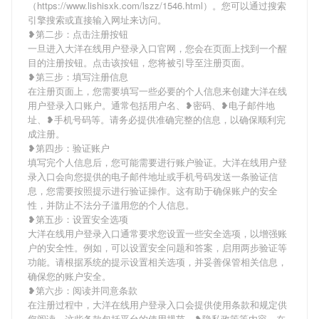
（https://www.lishisxk.com/lszz/1546.html）。您可以通过搜索
引擎搜索或直接输入网址来访问。
❥第二步：点击注册按钮
一旦进入大洋在线用户登录入口官网，您会在页面上找到一个醒
目的注册按钮。点击该按钮，您将被引导至注册页面。
❥第三步：填写注册信息
在注册页面上，您需要填写一些必要的个人信息来创建大洋在线
用户登录入口账户。通常包括用户名、❥密码、❥电子邮件地
址、❥手机号码等。请务必提供准确完整的信息，以确保顺利完
成注册。
❥第四步：验证账户
填写完个人信息后，您可能需要进行账户验证。大洋在线用户登
录入口会向您提供的电子邮件地址或手机号码发送一条验证信
息，您需要按照提示进行验证操作。这有助于确保账户的安全
性，并防止不法分子滥用您的个人信息。
❥第五步：设置安全选项
大洋在线用户登录入口通常要求您设置一些安全选项，以增强账
户的安全性。例如，可以设置安全问题和答案，启用两步验证等
功能。请根据系统的提示设置相关选项，并妥善保管相关信息，
确保您的账户安全。
❥第六步：阅读并同意条款
在注册过程中，大洋在线用户登录入口会提供使用条款和规定供
您阅读。这些条款包括平台的使用规范、❥隐私政策等内容。在