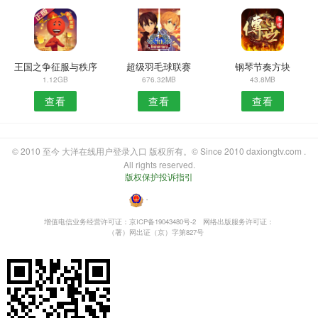
王国之争征服与秩序
超级羽毛球联赛
钢琴节奏方块
1.12GB
676.32MB
43.8MB
查看
查看
查看
© 2010 至今 大洋在线用户登录入口 版权所有。© Since 2010 daxiongtv.com .
All rights reserved.
版权保护投诉指引
・
增值电信业务经营许可证：京ICP备19043480号-2
网络出版服务许可证：
（署）网出证（京）字第827号