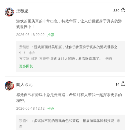
账本内增加自定义类别
汪薇思
880
夜间模式UI调整更舒适
游戏的画质真的非常出色，特效华丽，让人仿佛置身于真实的游
工作台支持微应用的展示
戏世界中！
重新添加提醒功能，更完善更稳定更人性化。
2026-06-18 22:02
推荐
知页笔记上线啦!!!
费苑朗
：游戏画面精美细腻，让你仿佛置身于真实的游戏世界之
优化招标和中标搜索功能
中！
来自
联系我们
方义家 回复 索奇秀
界面设计太简陋，看着眼都花了。
来自
以上就是58彩票1.1版本的介绍，如果您喜欢这款软件，您可以到应用商
更多回复
店进行打分评论，说出您的使用经历，以帮助我们更好的对产品进行优化
修改。
闻人欣元
14
感觉自己在游戏中总是走弯路，希望能有人带我一起探索更多的
秘密。
2026-06-18 12:12
推荐
宗霞生
：多试验不同的游戏角色和策略，拓展游戏体验和技能
来
自