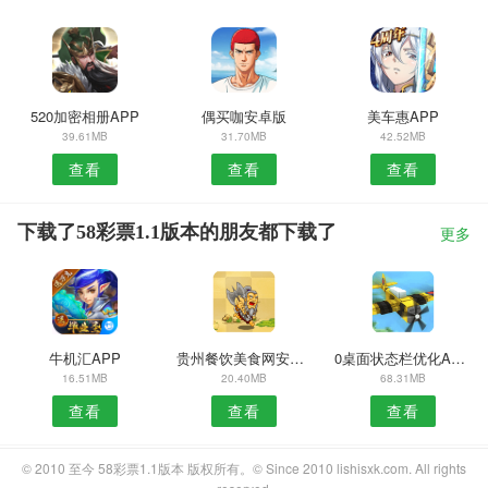
520加密相册APP
偶买咖安卓版
美车惠APP
39.61MB
31.70MB
42.52MB
查看
查看
查看
下载了58彩票1.1版本的朋友都下载了
更多
牛机汇APP
贵州餐饮美食网安卓版
0桌面状态栏优化APP
16.51MB
20.40MB
68.31MB
查看
查看
查看
© 2010 至今 58彩票1.1版本 版权所有。© Since 2010 lishisxk.com. All rights