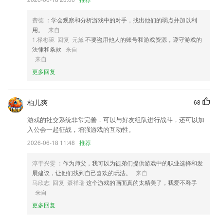
4,超级多的图片类型，可以选择绘制，完成的图画也可以进行一键保存。
费德
：学会观察和分析游戏中的对手，找出他们的弱点并加以利
5,您可以随时根据自己的需要选择一门课程开始学习，不断地了解和加
用。
来自
强。
1.禄彬琬 回复 元黛
不要盗用他人的账号和游戏资源，遵守游戏的
6,手动实时塑形调整，不放过任何死角，独特区域保护。
法律和条款
来自
来自
58彩票1.1版本软件优势
更多回复
1.通过学校后台配置，老师轻松获取自己的任教班级信息，
2.海量题库。拥有强大的题库宝藏，各类偏难怪题秒拍即得答案，比小猿
柏儿爽
68
搜题更有针对性。
游戏的社交系统非常完善，可以与好友组队进行战斗，还可以加
3.·各版本教材、年级、科目一应俱全，名师在线教学
入公会一起征战，增强游戏的互动性。
4.我们分享幼儿安全保健常识和生活良好卫生习惯，让幼儿学习保护自
2026-06-18 11:48
推荐
己，有基本的生活自理能力。
5.学习汉字不仅要认字，还要会写字，写字是对儿童早教汉字练习较高要
淳于兴雯
：作为师父，我可以为徒弟们提供游戏中的职业选择和发
求，类似写字卡片、识字卡片，创新汉字笔顺声音引导，跟我学写汉字
展建议，让他们找到自己喜欢的玩法。
来自
吧。
马欣志 回复 聂祥瑞
这个游戏的画面真的太精美了，我爱不释手
来自
6.知识传递现场还原，语音、手势、涂鸦，多种答题方式一应俱全
更多回复
58彩票1.1版本更新了什么?