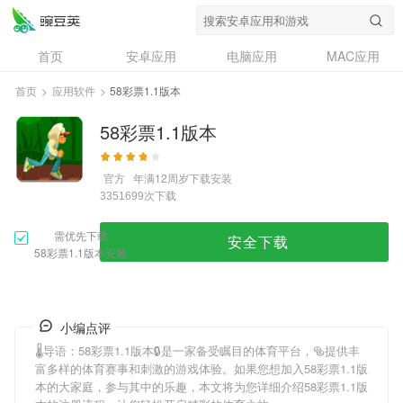
首页
安卓应用
电脑应用
MAC应用
资讯
专题
设计奖
创意应用
首页
>
应用软件
>
58彩票1.1版本
问答
58彩票1.1版本
官方
年满12周岁
下载安装
次下载
3351699
需优先下载
安全下载
58彩票1.1版本安装
小编点评
🌡导语：
58彩票1.1版本
🔒是一家备受瞩目的体育平台，🥯提供丰
富多样的体育赛事和刺激的游戏体验。如果您想加入
58彩票1.1版
本
的大家庭，参与其中的乐趣，本文将为您详细介绍
58彩票1.1版