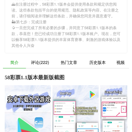
🌄在注册过程中，
58彩票1.1版本
会提供使用条款和规定供您阅
读。这些条款包括平台的使用规范、隐私政策等内容。在注册之
前，请仔细阅读并理解这些条款，并确保您同意并愿意遵守。
🏜第七步：完成注册
🥭一旦您完成了所有必要的步骤，并同意了
58彩票1.1版本
的条
款，恭喜您！您已经成功注册了58彩票1.1版本账户。现在，您可
以畅享
58彩票1.1版本
提供的丰富体育赛事、刺激的游戏体验以及
其他令人兴奋
简介
评论(222)
热门文章
历史版本
视频
58彩票1.1版本最新版截图