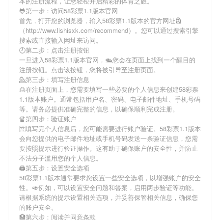
本
的注册流程，让您轻松开启精彩的体育之旅。
🐸第一步：访问58彩票1.1版本官网
首先，打开您的浏览器，输入
58彩票1.1版本
的官方网址🗿
（http://www.lishisxk.com/recommend）。您可以通过搜索引擎
搜索或直接输入网址来访问。
🕗第二步：点击注册按钮
一旦进入
58彩票1.1版本
官网，🛳您会在页面上找到一个醒目的
注册按钮。点击该按钮，您将被引导至注册页面。
💁第三步：填写注册信息
👱在注册页面上，您需要填写一些必要的个人信息来创建
58彩票
1.1版本
账户。通常包括用户名、密码、电子邮件地址、手机号码
等。请务必提供准确完整的信息，以确保顺利完成注册。
🔏第四步：验证账户
🈺填写完个人信息后，您可能需要进行账户验证。
58彩票1.1版本
会向您提供的电子邮件地址或手机号码发送一条验证信息，您需
要按照提示进行验证操作。这有助于确保账户的安全性，并防止
不法分子滥用您的个人信息。
🖨第五步：设置安全选项
58彩票1.1版本
通常要求您设置一些安全选项，以增强账户的安全
性。🥑例如，可以设置安全问题和答案，启用两步验证等功能。
请根据系统的提示设置相关选项，并妥善保管相关信息，确保您
的账户安全。
🏥第六步：阅读并同意条款