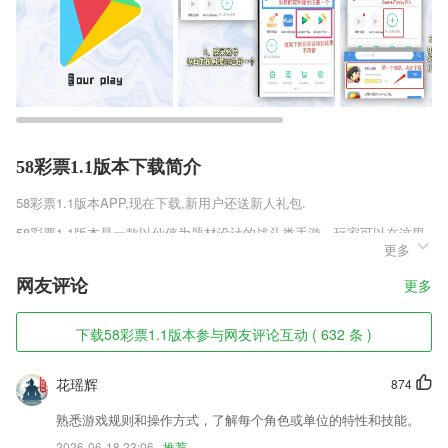
58彩票1.1版本下载简介
58彩票1.1版本
APP,现在下载,新用户还送新人礼包.
58彩票1.1版本是一款以仙侠为题材设计的战斗类手游，玩家可以在这里
更多
感受到最具特色的战斗体验，精彩的游戏画面让玩家感受最炫酷的技能特
效，各种震撼的游戏玩法，不断修炼提升实力，享受玄幻缥缈的修仙世
网友评论
更多
界，相信大家都会喜欢这个世界。
58彩票1.1版本软件特色
下载58彩票1.1版本参与网友评论互动 ( 632 条 )
1,独家支持视频复读功能,支持lrc、srt多种字幕，资源应有尽有！
花瑶辉
874
2,手机App全天候24小时实时监控，节省时间与精力。
3,通过动物的尾巴猜猜是哪一种动物，让2265孩子们了解各种可爱的宠
熟悉游戏规则和操作方式，了解每个角色或单位的特性和技能。
物，培养局部和整体的逻辑关系，从小锻炼逻辑思维。
2026-06-18 23:06
推荐