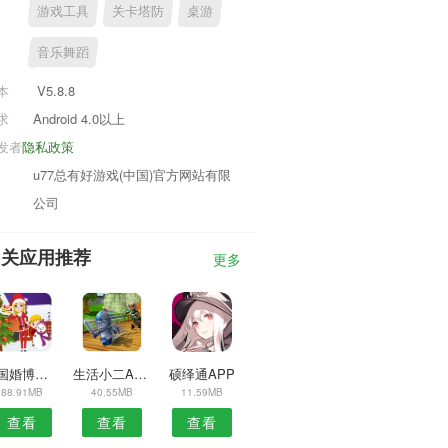
游戏工具
关卡塔防
桌游
音乐舞蹈
本
V5.8.8
求
Android 4.0以上
发者
隐私政策
u77总有好游戏(中国)官方网站有限
公司
相关应用推荐
更多
中国婚博会安卓版
生活小二APP
硕绎通APP
88.91MB
40.55MB
11.59MB
查看
查看
查看