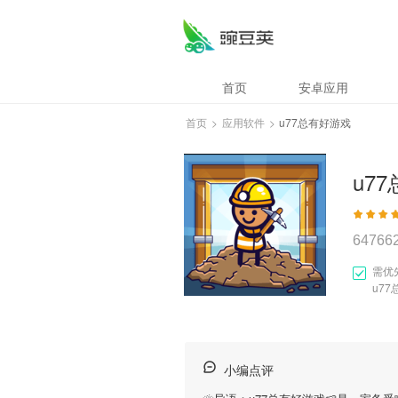
首页
安卓应用
首页
>
应用软件
>
u77总有好游戏
u7
64766
需优
u7
小编点评