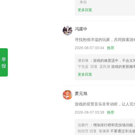
来自
更多回复
1.名家朗读，1~6年级课文同步收听，名
2.辞汇，多样化的辞汇贮存，且都有专
白话；
冯露中
3.直击考点，形式灵活生动易懂，帮助学
寻找热情洋溢的玩家，共同探索游
4.★来开导孩子的思维，和自主思考的能
2026-08-07 00:44
推荐
5.根据你的预算、时间、需求，通过价
举
场营销、新闻传媒、策略、销售、艺术文
潘初琳
：游戏的难度适中，不会太
魂……在 italki 总能找到合适的老师一起
报
宁先蓝 回复 孟民倩
游戏的更新频
6.关键词：儿童，儿童教育游戏，儿童
更多回复
儿童拖拖乐游戏，儿童拼图，儿童故事，
u77总有好游戏更新了什么?
萧元旭
北京地铁列车满载率查询再升级
游戏的背景音乐非常动听，让人完
新增音频剪辑，格式转换，混音拼接功能
2026-08-07 03:38
推荐
优化用户浏览页面
连鹏竹
：增加排行榜和竞技场功能
在线工单及时处理售后问题；
阮恒芳 回复 项澜康
不要通过非法