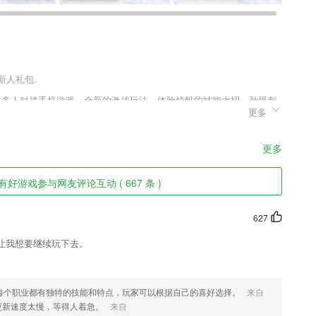
新人礼包.
杀类多人对战手机游戏，全新的激战玩法，体验炫酷的技能大招，劲爆刺
更多
.0.1可以体验全新副本历练，打造修仙新纪元，体验百变华丽的装扮，
浪漫情缘，书写传奇战绩，演绎旷世爱恋，喜欢这款游戏的玩家快来趣
更多
有好游戏参与网友评论互动 ( 667 条 )
国家级视频公开课和精品资源共享课，可进入查看具体课程内容。
627
让我想要继续玩下去。
用户可以自定义模式，切换不同模式自由选择灯光；
制，好书刷不停；
每个职业都有独特的技能和特点，玩家可以根据自己的喜好选择。
来自
、无泡水承诺为您保驾护航;
更新速度太慢，等得人着急。
来自