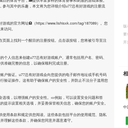
受瞩目的体育平台，🚄提供丰富多样的体育赛事和刺激的游戏体验。
，参与其中的乐趣，本文将为您详细介绍
u77总有好游戏
的注册流
有好游戏
的官方网址🏦（https://www.lishisxk.com/tag/187089）。您
版
址来访问。
要
会在页面上找到一个醒目的注册按钮。点击该按钮，您将被引导至注
开
要的个人信息来创建
u77总有好游戏
账户。通常包括用户名、密码、
提供准确完整的信息，以确保顺利完成注册。
行账户验证。
u77总有好游戏
会向您提供的电子邮件地址或手机号码
进行验证操作。这有助于确保账户的安全性，并防止不法分子滥用您
全选项，以增强账户的安全性。🥒例如，可以设置安全问题和答
统的提示设置相关选项，并妥善保管相关信息，确保您的账户安全。
供使用条款和规定供您阅读。这些条款包括平台的使用规范、隐私
读并理解这些条款，并确保您同意并愿意遵守。