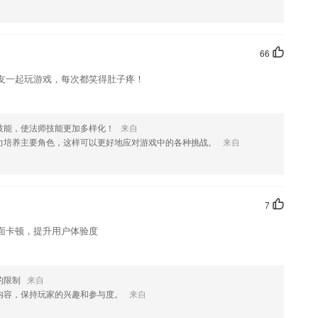
TWRP
66
您喜欢这款软件，您可以到应用商店进行打分评论，说出您的使用经历，
友一起玩游戏，每次都笑得肚子疼！
技能，使法师技能更加多样化！
来自
力培养主要角色，这样可以更好地应对游戏中的各种挑战。
来自
7
面卡顿，提升用户体验度
的限制
来自
内容，保持玩家的兴趣和参与度。
来自