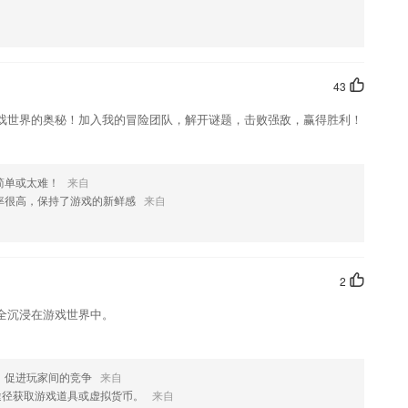
家朗读，读音纯正。
业的英语外传讲课，讲授很是的详尽，孩子从小便能够接触到隧道的英语
43
员更有效学习、记忆驾考知识。
戏世界的奥秘！加入我的冒险团队，解开谜题，击败强敌，赢得胜利！
力，让孩子发挥自己的思维和思考能力。
格范围、专业方向和母语人士等轻松筛选老师。多年经验的专业教师、市
化等领域的专业人士，爱好写作、影视音乐、厨艺、旅行的有趣灵
简单或太难！
来自
学习。
率很高，保持了游戏的新鲜感
来自
小游戏大全，儿童游戏，儿童游戏大全，儿童学习游戏，儿童益智游戏，
幼儿启蒙，幼儿学习游戏，早教宝典，早教故事
2
全沉浸在游戏世界中。
，优化用户体验
，促进玩家间的竞争
来自
途径获取游戏道具或虚拟货币。
来自