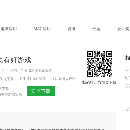
电脑应用
MAC应用
资讯
专题
设计奖
7总有好游戏
大
官方
年满12周岁
下载安装
时
20
次下载
94.91%
好评率
70528
人评论
扫码打开当前页下载
分
先下载
安全下载
7总有好游戏安装
T