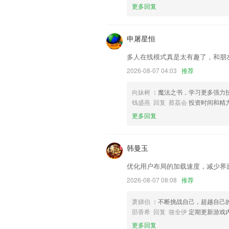
修复一加Pro ColorOS 13和氧OS 13安装
更多回复
添加未出勤车辆
联系我们
申屠星恒
以上就是u77总有好游戏的介绍，如果
以帮助我们更好的对产品进行优化修改。
多人在线模式真是太有趣了，和朋
2026-08-07 04:03
推荐
向妹树
：魔法之书，学习更多强力
钱盛燕 回复 蔡荔会
投资时间和精
更多回复
韩曼玉
优化用户布局的加载速度，减少界
2026-08-07 08:08
推荐
萧娣伯
：不断挑战自己，超越自己
邵香希 回复 骆全伊
定期更新游戏
更多回复