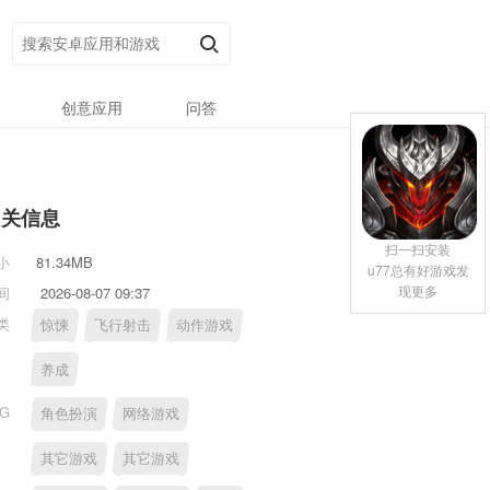
创意应用
问答
相关信息
扫一扫安装
小
81.34MB
u77总有好游戏发
现更多
间
2026-08-07 09:37
类
惊悚
飞行射击
动作游戏
养成
AG
角色扮演
网络游戏
其它游戏
其它游戏