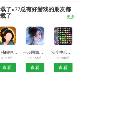
载了u77总有好游戏的朋友都
下载了
更多
5最强闹钟铃声
一步同城服务端安卓版
安全中心手机版
4.71MB
22.15MB
68.90MB
查看
查看
查看