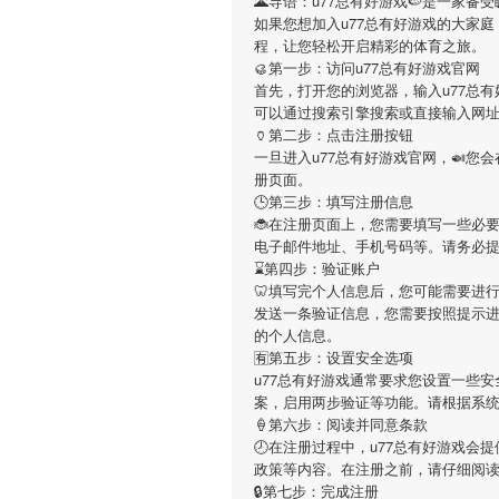
🌋导语：
u77总有好游戏
🍉是一家备
如果您想加入
u77总有好游戏
的大家庭
程，让您轻松开启精彩的体育之旅。
🥮第一步：访问u77总有好游戏官网
首先，打开您的浏览器，输入
u77总
可以通过搜索引擎搜索或直接输入网
🏺第二步：点击注册按钮
一旦进入
u77总有好游戏
官网，🍛您
册页面。
🕒第三步：填写注册信息
🐞在注册页面上，您需要填写一些必
电子邮件地址、手机号码等。请务必
⌛️第四步：验证账户
🦷填写完个人信息后，您可能需要进
发送一条验证信息，您需要按照提示
的个人信息。
🈶第五步：设置安全选项
u77总有好游戏
通常要求您设置一些安
案，启用两步验证等功能。请根据系
🍦第六步：阅读并同意条款
🕗在注册过程中，
u77总有好游戏
会提
政策等内容。在注册之前，请仔细阅
🔒第七步：完成注册