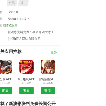
对战
逃生
本
V2.3.6
求
Android 4.8以上
发者
隐私政策
新澳彩资料免费长期公开四大才子
(中国)官方网站有限公司
相关应用推荐
更多
z分身APP
8出趣玩APP
智慧鼹鼠APP
26.52MB
55.18MB
74.93MB
查看
查看
查看
下载了新澳彩资料免费长期公开