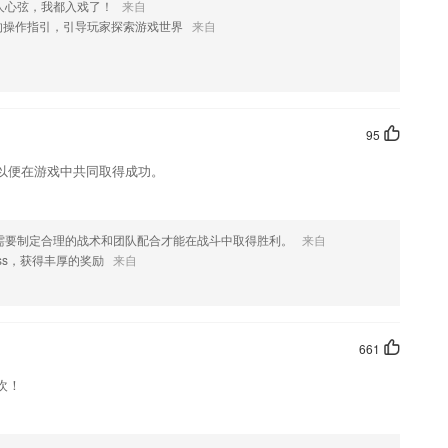
人心弦，我都入戏了！
来自
才子软件优势
的操作指引，引导玩家探索游戏世界
来自
的书法
，学习内容丰富，表现形式生动，使用操作简单，监督管理便捷，有效帮
任与职业道德，职业心理和生理健康，运输车辆，危险源辨识，防御性
况及应急处置，运输知识和节能减排等知识
95
可以直接将它拍照在软件中去查看答案。
以便在游戏中共同取得成功。
文图书翻译
需要制定合理的战术和团队配合才能在战斗中取得胜利。
来自
提高每一位学生的综合学习效率；
ss，获得丰厚的奖励
来自
才子更新了什么?
的房子
量快的问题
661
。
欢！