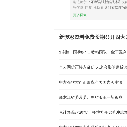
尉迟娜宁
：不断尝试新的战术和技
张仪康 回复 水聪辰
设计有深度的
更多回复
新澳彩资料免费长期公开四大
9连胜！国乒8-1击败韩国队，拿下混
个人网贷正接入征信 未来会影响房贷
中方在联大严正回应有关国家涉南海问
黑龙江省委常委、副省长王一新被查
累计降温超20℃！多地将开启俯冲式
中方加强对尿素和磷酸铵的出口管制？