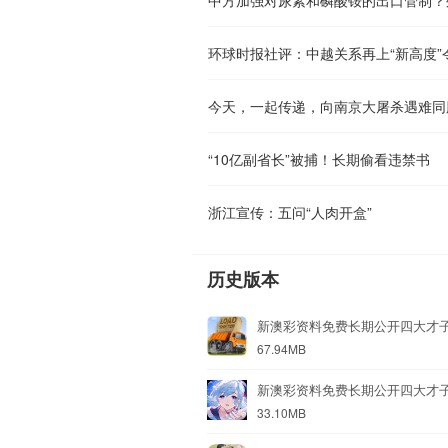
环球时报社评：中越关系再上“新高度”
今天，一起传递，向南京大屠杀遇难同
“10亿副省长”被捕！长期偷看违禁书
浙江宣传：五问“人肉开盒”
历史版本
新澳彩资料免费长期公开四大才子V
67.94MB
新澳彩资料免费长期公开四大才子V
33.10MB