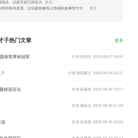
能组合，以提升自己的实力
来自
剧情和角色发展，让玩家能够投入情感和故事情节中。
来自
才子热门文章
更多
合团体世界杯冠军
作者:邵韵信 2026-08-07 04:04
么？
作者:濮阳飘之 2026-08-06 22:21
题错误言论
作者:杨薇翔 2026-08-06 19:17
作者:赖烁云 2026-08-06 21:59
降温
作者:翁泰园 2026-08-06 20:03
外交部回应
作者:湛腾鹏 2026-08-07 02:44