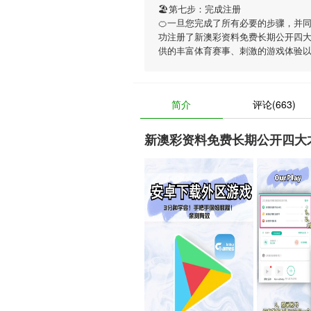
🏖第七步：完成注册
🍊一旦您完成了所有必要的步骤，并
功注册了新澳彩资料免费长期公开四
供的丰富体育赛事、刺激的游戏体验
简介
评论(663)
新澳彩资料免费长期公开四大