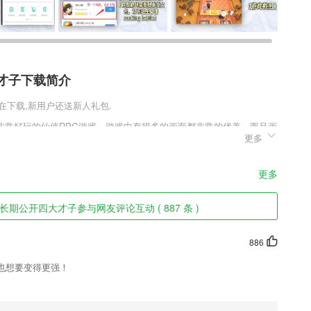
才子下载简介
现在下载,新用户还送新人礼包.
非常好玩的仙侠RPG游戏，游戏中有很多的画面都非常的优美，而且画
更多
大的世界中自由的探索，感受舒适的仙侠生活，还有很多精彩的玩法，
交流，获得无限的荣耀。
才子软件特色
更多
期公开四大才子参与网友评论互动 ( 887 条 )
教育、职业教育等
上万炒股高手于虚拟盘实时操作，晒单提供操作建议。
886
，结果会是十分准确的。
也想要变得更强！
连接小暖系统；
教学资料，支持视频的学习，还有很多的编程案例分析；