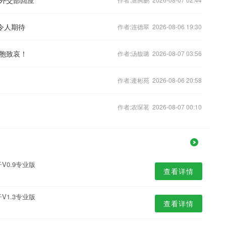
令人期待
作者:连德翠 2026-08-06 19:30
胞致哀！
作者:汤馥璐 2026-08-07 03:56
作者:逄彬苑 2026-08-06 20:58
作者:农琛茗 2026-08-07 00:10
0.9专业版
查看详情
1.3专业版
查看详情