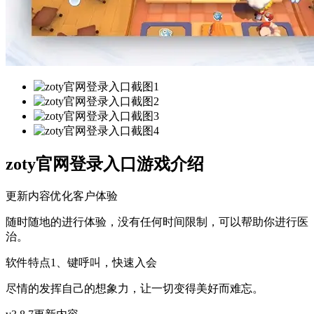
zoty官网登录入口游戏介绍
更新内容优化客户体验
随时随地的进行体验，没有任何时间限制，可以帮助你进行医
治。
软件特点1、键呼叫，快速入会
尽情的发挥自己的想象力，让一切变得美好而难忘。