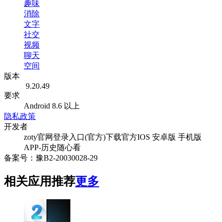
趣味
消除
文字
社交
视频
聊天
空间
版本
9.20.49
要求
Android 8.6 以上
隐私政策
开发者
zoty官网登录入口(官方)下载官方IOS 安卓版 手机版
APP-历史随心看
备案号：豫B2-20030028-29
相关应用推荐
更多