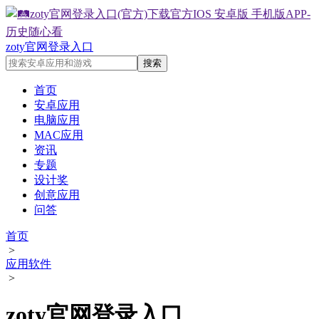
zoty官网登录入口
首页
安卓应用
电脑应用
MAC应用
资讯
专题
设计奖
创意应用
问答
首页
>
应用软件
>
zoty官网登录入口