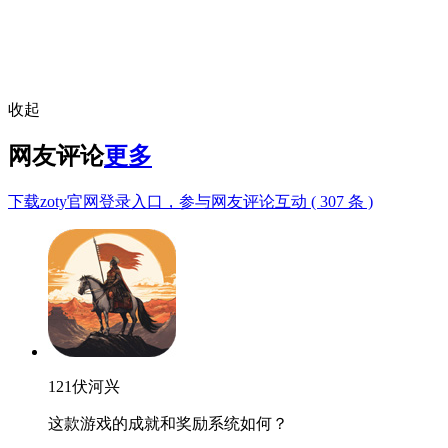
收起
网友评论
更多
下载zoty官网登录入口，参与网友评论互动 ( 307 条 )
121
伏河兴
这款游戏的成就和奖励系统如何？